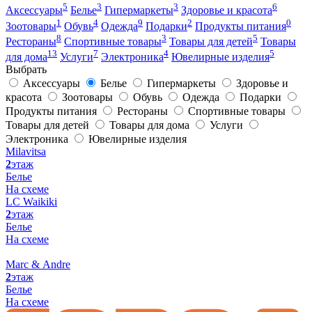
5
3
3
6
Аксессуары
Белье
Гипермаркеты
Здоровье и красота
1
4
9
2
0
Зоотовары
Обувь
Одежда
Подарки
Продукты питания
8
3
5
Рестораны
Спортивные товары
Товары для детей
Товары
13
7
4
5
для дома
Услуги
Электроника
Ювелирные изделия
Выбрать
Аксессуары
Белье
Гипермаркеты
Здоровье и
красота
Зоотовары
Обувь
Одежда
Подарки
Продукты питания
Рестораны
Спортивные товары
Товары для детей
Товары для дома
Услуги
Электроника
Ювелирные изделия
Milavitsa
2
этаж
Белье
На схеме
LC Waikiki
2
этаж
Белье
На схеме
Marс & Andre
2
этаж
Белье
На схеме