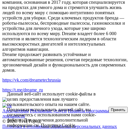
компания, основанная в 2017 году, которая специализируется
на продуктах для умного дома и стремится улучшить жизнь
людей по всему миру с помощью интуитивно понятных
устройств для уборки. Среди ключевых продуктов бренда —
роботы-пылесосы, беспроводные пылесосы, газонокосилки и
устройства для личного ухода, которые уже широко
используются по всему миру. Dreame владеет более 6 000
патентов и является технологическим лидером в области
высокоскоростных двигателей и интеллектуальных
алгоритмов навигации.
Dreame продолжает развивать устойчивые и
автоматизированные решения, сочетая передовые технологии,
эргономичный дизайн и функциональность для современных
домов.
https://vk.com/dreametechrussia
https://t.me/dreame_ru
Данный веб-сайт использует cookie-файлы в
целях предоставления вам лучшего
пользовательского опыта на нашем сайте.
Продолжая использовать данный сайт, вы
Принять
Арендаторам
Рекламные услуги
Правила программы
соглашаетесь с использованием нами cookie-
лояльности
файлов. Для получения дополнительной
© 2026. ТРЦ Город
информации см.
Политика Cookie
.
Политика в отношении обработки персональных данных